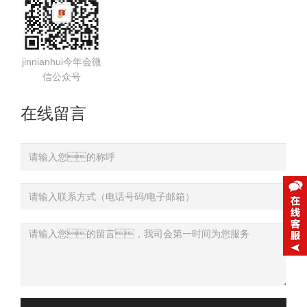
jinnianhui今年会微
信公众号
在线留言