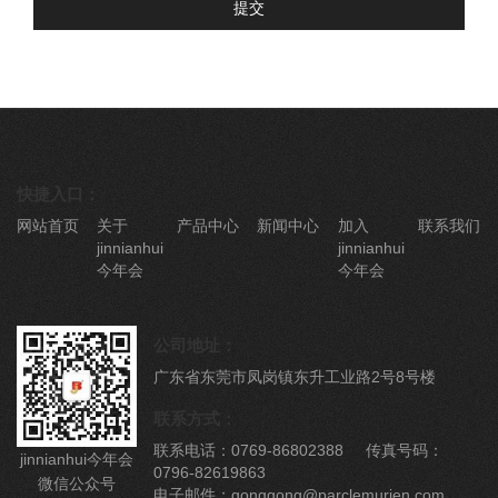
快捷入口：
网站首页
关于
产品中心
新闻中心
加入
联系我们
jinnianhui
jinnianhui
今年会
今年会
公司地址：
广东省东莞市凤岗镇东升工业路2号8号楼
联系方式：
联系电话：0769-86802388 传真号码：
jinnianhui今年会
0796-82619863
微信公众号
电子邮件：gonggong@parclemurien.com