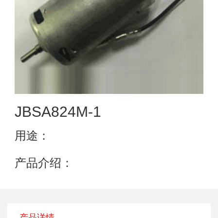
JBSA824M-1
用途：
产品介绍：
产品详情